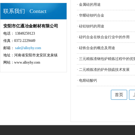
·
金属硅的用途
联系我们 Contact
·
华耀硅钡钙合金
安阳市亿通冶金耐材有限公司
·
硅铝钡钙的用途
电话： 13849259123
·
硅钙合金在铁合金行业中的作用
传真：0372-2229449
邮箱：
sale@alloyhy.com
·
硅铁合金的概念及用途
地址：河南省安阳市龙安区龙泉镇
·
三元精炼渣钢包炉精炼过程中的优
网站：www.alloyhy.com
·
二元精炼渣的炉外脱硫技术发展
·
电熔硅酸钙
首页